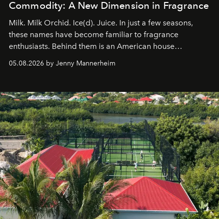
Commodity: A New Dimension in Fragrance
Milk. Milk Orchid. Ice(d). Juice. In just a few seasons,
these names have become familiar to fragrance
enthusiasts. Behind them is an American house
redefining the codes of contemporary perfumery with
05.08.2026 by Jenny Mannerheim
an approach that is as intuitive as it is personal:
Commodity.