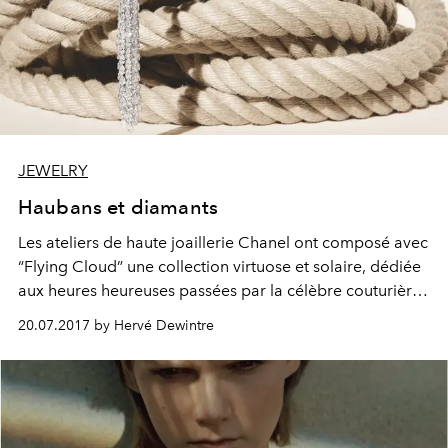
JEWELRY
Haubans et diamants
Les ateliers de haute joaillerie Chanel ont composé avec
“Flying Cloud” une collection virtuose et solaire, dédiée
aux heures heureuses passées par la célèbre couturière
sur le yacht du duc de Westminster. La collection a été
20.07.2017 by Hervé Dewintre
présentée cette semaine à La Pausa. Attention, chef-
d’œuvre.