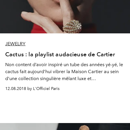
JEWELRY
Cactus : la playlist audacieuse de Cartier
Non content d’avoir inspiré un tube des années yé-yé, le
cactus fait aujourd’hui vibrer la Maison Cartier au sein
d’une collection singulière mêlant luxe et
anticonformisme. Incarnée par la muse romaine
12.08.2018 by L'Officiel Paris
Mariacarla Boscono, la ligne déploie un assortiment de
pièces fascinantes allant de la bague mobile au sac de
soirée.