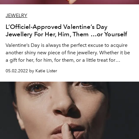
JEWELRY
L’Officiel-Approved Valentine’s Day
Jewellery For Her, Him, Them …or Yourself
Valentine’s Day is always the perfect excuse to acquire
another shiny new piece of fine jewellery. Whether it be
a gift for her, for him, for them, or a little treat for
yourself (after all, you work so hard you rightfully
05.02.2022 by Katie Lister
deserve a little Valentine’s Day love to thyself).