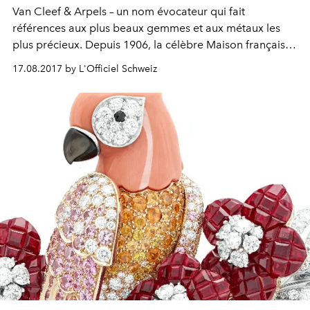
Van Cleef & Arpels – un nom évocateur qui fait
références aux plus beaux gemmes et aux métaux les
plus précieux. Depuis 1906, la célèbre Maison française
de joaillerie nous enchante avec ses collections pleines
17.08.2017 by L'Officiel Schweiz
de délicatesse et de légèreté telles l’incontournable
Alhambra®, mais aussi Perlée™ et Bouton d’or™, pour
n'en citer que quelques unes. Immersion en coulisses
d'un processus créatif aussi minutieux que bien rodé.