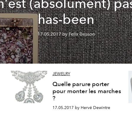
n'est (absolument) pa
has-been
17.05.2017 by Felix Besson
JEWELRY
Quelle parure porter
pour monter les marches
?
17.05.2017 by Hervé Dewintre