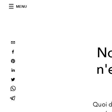
MENU
No
n'
Quoi d