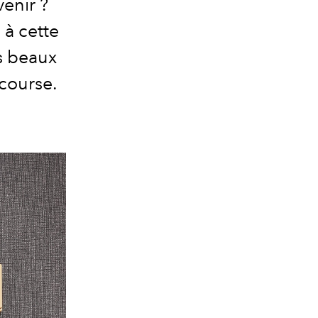
venir ?
 à cette
s beaux
 course.