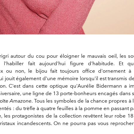
rigri autour du cou pour éloigner le mauvais oeil, les so
 l'habiller fait aujourd'hui figure d'habitude. Et qu
eux ou non, le bijou fait toujours office d'ornement à
ui jouit également d'une mémoire lorsqu'il est transmis d
on. C'est dans cette optique qu'Aurélie Bidermann a i
iversaire, une ligne de 13 porte-bonheurs encagés dans 
oîte
Amazone.
Tous les symboles de la chance propres à la
ntés : du trèfle à quatre feuilles à la pomme en passant p
e, les protagonistes de la collection revêtent leur robe 18
ristaux incandescents. On ne pourra pas vous reprocher