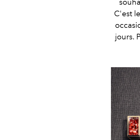
souhai
C'est l
occasi
jours. 