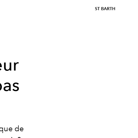
ST BARTH
eur
pas
 que de