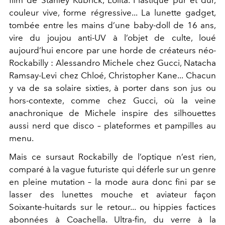
film de Stanley Kubrick, Lolita. Plastique pur et dur,
couleur vive, forme régressive... La lunette gadget,
tombée entre les mains d’une baby-doll de 16 ans,
vire du joujou anti-UV à l’objet de culte, loué
aujourd’hui encore par une horde de créateurs néo-
Rockabilly : Alessandro Michele chez Gucci, Natacha
Ramsay-Levi chez Chloé, Christopher Kane... Chacun
y va de sa solaire sixties, à porter dans son jus ou
hors-contexte, comme chez Gucci, où la veine
anachronique de Michele inspire des silhouettes
aussi nerd que disco – plateformes et pampilles au
menu.
Mais ce sursaut Rockabilly de l’optique n’est rien,
comparé à la vague futuriste qui déferle sur un genre
en pleine mutation – la mode aura donc fini par se
lasser des lunettes mouche et aviateur façon
Soixante-huitards sur le retour... ou hippies factices
abonnées à Coachella. Ultra-fin, du verre à la