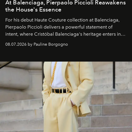
At Balenciaga, Pierpaolo Piccioli Reawakens
the House's Essence
For his debut
Haute Couture
collection at
Balenciaga
,
Pierpaolo Piccioli
delivers a powerful statement of
intent, where Cristóbal Balenciaga's heritage enters into
dialogue with a deeply contemporary vision of fashion
08.07.2026 by Pauline Borgogno
and creation.