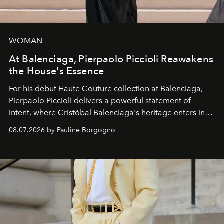
WOMAN
At Balenciaga, Pierpaolo Piccioli Reawakens
the House's Essence
For his debut
Haute Couture
collection at
Balenciaga
,
Pierpaolo Piccioli
delivers a powerful statement of
intent, where Cristóbal Balenciaga's heritage enters into
dialogue with a deeply contemporary vision of fashion
08.07.2026 by Pauline Borgogno
and creation.