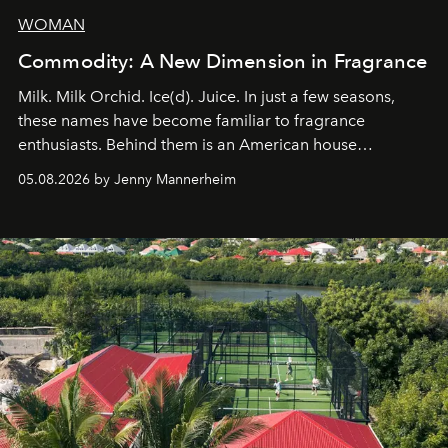
WOMAN
Commodity: A New Dimension in Fragrance
Milk. Milk Orchid. Ice(d). Juice. In just a few seasons,
these names have become familiar to fragrance
enthusiasts. Behind them is an American house
redefining the codes of contemporary perfumery with
05.08.2026 by Jenny Mannerheim
an approach that is as intuitive as it is personal:
Commodity.