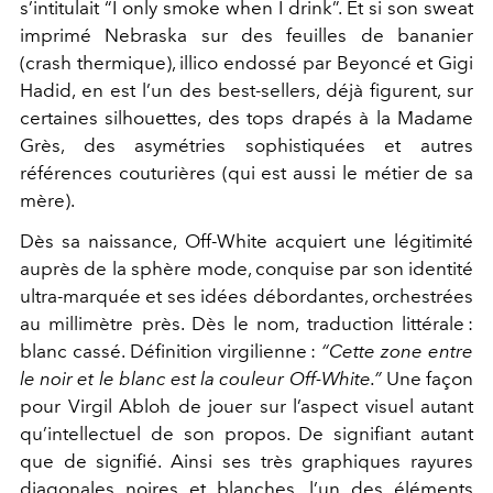
s’intitulait “I only smoke when I drink”. Et si son sweat
imprimé Nebraska sur des feuilles de bananier
(crash thermique), illico endossé par Beyoncé et Gigi
Hadid, en est l’un des best-sellers, déjà figurent, sur
certaines silhouettes, des tops drapés à la Madame
Grès, des asymétries sophistiquées et autres
références couturières (qui est aussi le métier de sa
mère).
Dès sa naissance, Off-White acquiert une légitimité
auprès de la sphère mode, conquise par son identité
ultra-marquée et ses idées débordantes, orchestrées
au millimètre près. Dès le nom, traduction littérale :
blanc cassé. Définition virgilienne :
“Cette zone entre
le noir et le blanc est la couleur Off-White.”
Une façon
pour Virgil Abloh de jouer sur l’aspect visuel autant
qu’intellectuel de son propos. De signifiant autant
que de signifié. Ainsi ses très graphiques rayures
diagonales noires et blanches, l’un des éléments