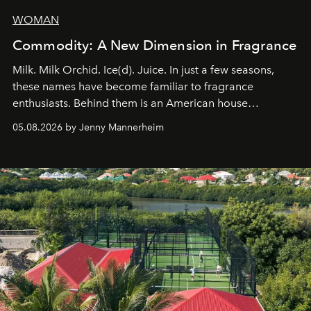
WOMAN
Commodity: A New Dimension in Fragrance
Milk. Milk Orchid. Ice(d). Juice. In just a few seasons,
these names have become familiar to fragrance
enthusiasts. Behind them is an American house
redefining the codes of contemporary perfumery with
05.08.2026 by Jenny Mannerheim
an approach that is as intuitive as it is personal:
Commodity.