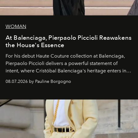
WOMAN
At Balenciaga, Pierpaolo Piccioli Reawakens
the House's Essence
For his debut
Haute Couture
collection at
Balenciaga
,
Pierpaolo Piccioli
delivers a powerful statement of
intent, where Cristóbal Balenciaga's heritage enters into
dialogue with a deeply contemporary vision of fashion
08.07.2026 by Pauline Borgogno
and creation.