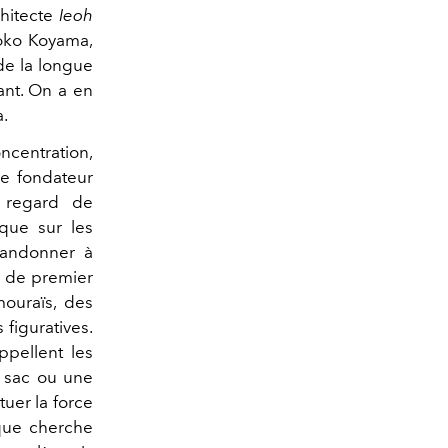
chitecte
Ieoh
hoko Koyama,
de la longue
vant. On a en
a.
ncentration,
re fondateur
e regard de
 que sur les
bandonner à
as de premier
ouraïs, des
figuratives.
ppellent les
n sac ou une
uer la force
 que cherche