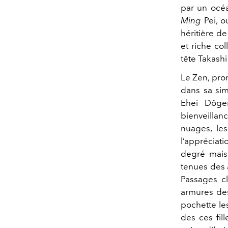
par un océa
Ming
Pei, 
héritière d
et riche col
tête Takash
Le Zen, pro
dans sa sim
Ehei Dôgen
bienveillan
nuages, le
l’appréciati
degré mais
tenues des 
Passages cl
armures des
pochette le
des ces fil