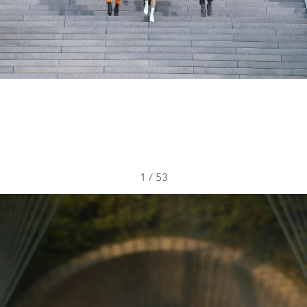
1
/
53