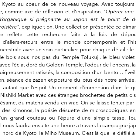
t Kyoto au coeur de ce nouveau voyage. Avec toujours 
re, comme axe de réflexion et d’inspiration.
"Opérer une 
t l’organique si prégnante au Japon est le point de d
roisière",
explique t-on. Une collection présentée ce dima
ture reflète cette recherche faite à la fois de dépou
 d’allers-retours entre le monde contemporain et l’hi
 ancestrale avec un soin particulier pour chaque détail : 
de bois sous nos pas du Temple Tofukuji, le bleu violet 
avec l’éclat doré du Golden Temple, l’odeur de l’encens, l
 soigneusement ratissés, la composition d’un bento… Éveil
n, séance de zazen et posture du lotus dés notre arrivée,
t autant que l’esprit. Un moment d’immersion dans le q
Nishiki Market avec ces étranges brochettes de petits ois
sésame, du matcha vendu en vrac. On se laisse tenter par 
 des kimonos, la poésie désuette de microscopiques en
d’un grand couteau ou l’épure d’une simple tasse. Tou
 Il nous faudra ensuite une heure a travers la campagne ja
u nord de Kyoto, le Miho Museum. C’est là que le défilé a