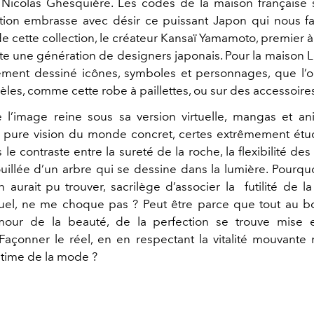
 Nicolas Ghesquière. Les codes de la maison française 
ction embrasse avec désir ce puissant Japon qui nous fas
 cette collection, le créateur Kansaï Yamamoto, premier à
ute une génération de designers japonais. Pour la maison L
lement dessiné icônes, symboles et personnages, que l’o
èles, comme cette robe à paillettes, ou sur des accessoire
l’image reine sous sa version virtuelle, mangas et an
ure vision du monde concret, certes extrêmement étudié
le contraste entre la sureté de la roche, la flexibilité des
illée d’un arbre qui se dessine dans la lumière. Pourqu
 aurait pu trouver, sacrilège d’associer la futilité de 
tuel, ne me choque pas ? Peut être parce que tout au b
’amour de la beauté, de la perfection se trouve mise 
 Façonner le réel, en en respectant la vitalité mouvante 
ultime de la mode ?