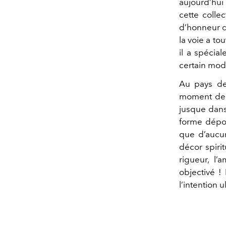
aujourd’hui
cette colle
d’honneur de
la voie a to
il a spécia
certain mod
Au pays de 
moment de p
jusque dans 
forme dépou
que d’aucun
décor spiri
rigueur, l
objectivé !
l’intention 