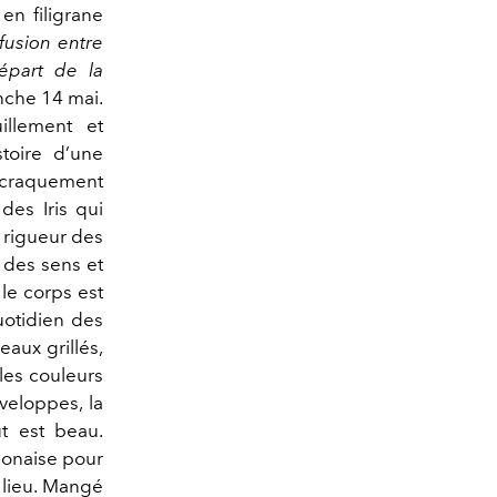
en filigrane
fusion entre
épart de la
nche 14 mai.
illement et
stoire d’une
le craquement
des Iris qui
a rigueur des
 des sens et
 le corps est
uotidien des
eaux grillés,
les couleurs
veloppes, la
t est beau.
ponaise pour
 lieu. Mangé