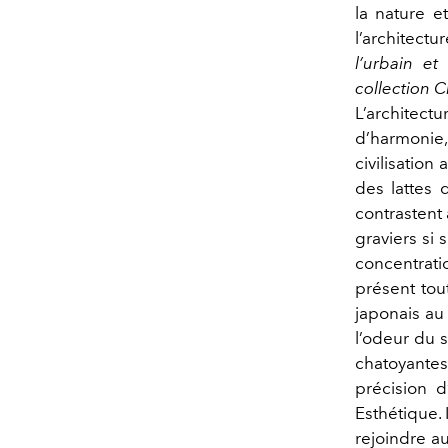
la nature e
l’architectu
l’urbain e
collection C
L’architec
d’harmonie,
civilisation
des lattes 
contrastent 
graviers si
concentratio
présent tou
japonais au 
l’odeur du 
chatoyantes
précision 
Esthétique.
rejoindre a