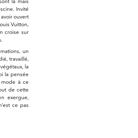
sont là mais
cine. Invité
 avoir ouvert
ouis Vuitton,
n croise sur
s.
imations, un
, travaillé,
 végétaux, la
oi la pensée
la mode à ce
out de cette
en exergue,
n’est ce pas