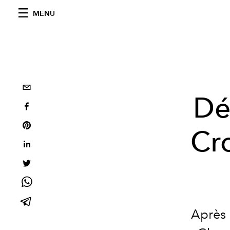
MENU
Dé
Cr
Après l