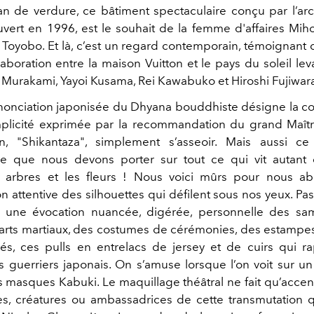
n de verdure, ce bâtiment spectaculaire conçu par l’ar
ouvert en 1996, est le souhait de la femme d'affaires Mi
e Toyobo. Et là, c’est un regard contemporain, témoignant 
laboration entre la maison Vuitton et le pays du soleil le
i Murakami, Yayoi Kusama, Rei Kawabuko et Hiroshi Fujiwar
nonciation japonisée du Dhyana bouddhiste désigne la co
plicité exprimée par la recommandation du grand Maît
, "Shikantaza", simplement s’asseoir. Mais aussi c
ce que nous devons porter sur tout ce qui vit autant
s arbres et les fleurs ! Nous voici mûrs pour nous a
on attentive des silhouettes qui défilent sous nos yeux. P
 une évocation nuancée, digérée, personnelle des sam
arts martiaux, des costumes de cérémonies, des estampes 
és, ces pulls en entrelacs de jersey et de cuirs qui ra
 guerriers japonais. On s’amuse lorsque l’on voit sur u
s masques Kabuki. Le maquillage théâtral ne fait qu’accent
les, créatures ou ambassadrices de cette transmutation