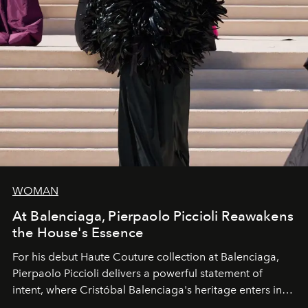
WOMAN
At Balenciaga, Pierpaolo Piccioli Reawakens
the House's Essence
For his debut
Haute Couture
collection at
Balenciaga
,
Pierpaolo Piccioli
delivers a powerful statement of
intent, where Cristóbal Balenciaga's heritage enters into
dialogue with a deeply contemporary vision of fashion