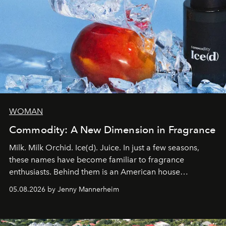
WOMAN
Commodity: A New Dimension in Fragrance
Milk. Milk Orchid. Ice(d). Juice. In just a few seasons,
these names have become familiar to fragrance
enthusiasts. Behind them is an American house
redefining the codes of contemporary perfumery with
05.08.2026 by Jenny Mannerheim
an approach that is as intuitive as it is personal:
Commodity.