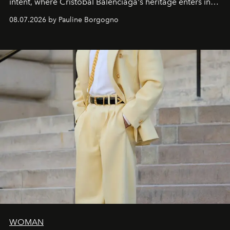
intent, where Cristóbal Balenciaga's heritage enters into
dialogue with a deeply contemporary vision of fashion
08.07.2026 by Pauline Borgogno
and creation.
WOMAN