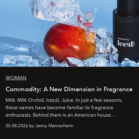
WOMAN
Commodity: A New Dimension in Fragrance
Milk. Milk Orchid. Ice(d). Juice. In just a few seasons,
these names have become familiar to fragrance
enthusiasts. Behind them is an American house
redefining the codes of contemporary perfumery with
05.08.2026 by Jenny Mannerheim
an approach that is as intuitive as it is personal:
Commodity.