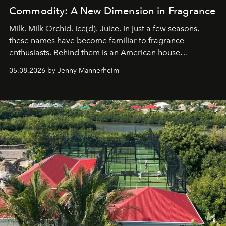
Commodity: A New Dimension in Fragrance
Milk. Milk Orchid. Ice(d). Juice. In just a few seasons,
these names have become familiar to fragrance
enthusiasts. Behind them is an American house
redefining the codes of contemporary perfumery with
05.08.2026 by Jenny Mannerheim
an approach that is as intuitive as it is personal:
Commodity.