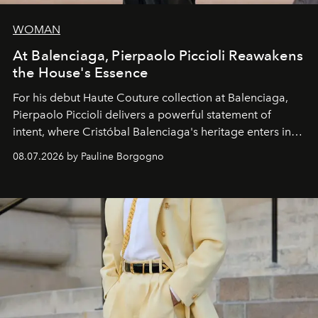
WOMAN
At Balenciaga, Pierpaolo Piccioli Reawakens
the House's Essence
For his debut
Haute Couture
collection at
Balenciaga
,
Pierpaolo Piccioli
delivers a powerful statement of
intent, where Cristóbal Balenciaga's heritage enters into
dialogue with a deeply contemporary vision of fashion
08.07.2026 by Pauline Borgogno
and creation.