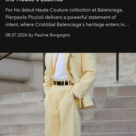
For his debut
Haute Couture
collection at
Balenciaga
,
Pierpaolo Piccioli
delivers a powerful statement of
intent, where Cristóbal Balenciaga's heritage enters into
dialogue with a deeply contemporary vision of fashion
08.07.2026 by Pauline Borgogno
and creation.