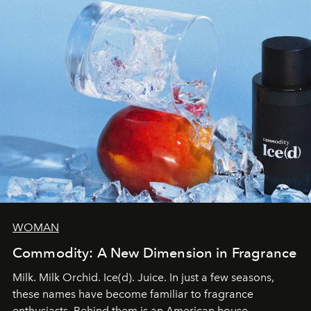
WOMAN
Commodity: A New Dimension in Fragrance
Milk. Milk Orchid. Ice(d). Juice. In just a few seasons,
these names have become familiar to fragrance
enthusiasts. Behind them is an American house