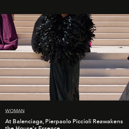
fashion, sculpture, and art.
WOMAN
At Balenciaga, Pierpaolo Piccioli Reawakens
the House's Essence