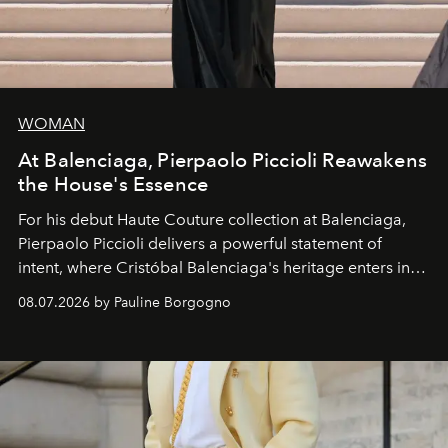
WOMAN
At Balenciaga, Pierpaolo Piccioli Reawakens
the House's Essence
For his debut
Haute Couture
collection at
Balenciaga
,
Pierpaolo Piccioli
delivers a powerful statement of
intent, where Cristóbal Balenciaga's heritage enters into
dialogue with a deeply contemporary vision of fashion
08.07.2026 by Pauline Borgogno
and creation.