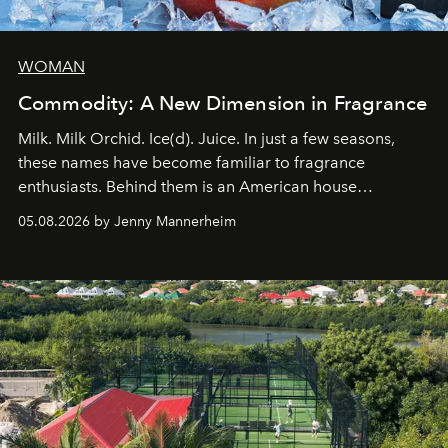
WOMAN
Commodity: A New Dimension in Fragrance
Milk. Milk Orchid. Ice(d). Juice. In just a few seasons,
these names have become familiar to fragrance
enthusiasts. Behind them is an American house
redefining the codes of contemporary perfumery with
05.08.2026 by Jenny Mannerheim
an approach that is as intuitive as it is personal:
Commodity.