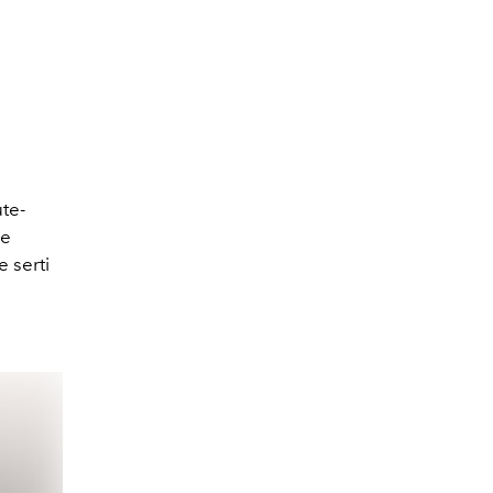
te-
de
 serti