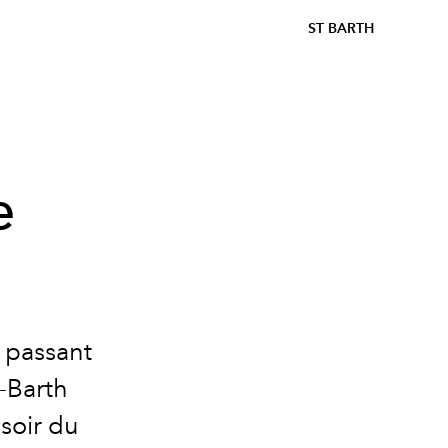
ST BARTH
e
n passant
t-Barth
 soir du