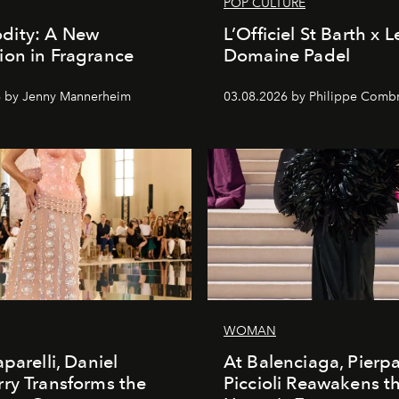
POP CULTURE
ity: A New
L’Officiel St Barth x L
on in Fragrance
Domaine Padel
6 by Jenny Mannerheim
03.08.2026 by Philippe Comb
WOMAN
parelli, Daniel
At Balenciaga, Pierp
ry Transforms the
Piccioli Reawakens t