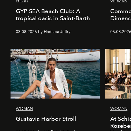
FOOD
WOMAN
GYP SEA Beach Club: A
Commod
tropical oasis in Saint-Barth
Dimensi
03.08.2026 by Hadassa Jeffry
05.08.202
WOMAN
WOMAN
Gustavia Harbor Stroll
At Schia
Roseber