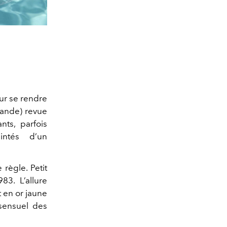
our se rendre
grande) revue
ts, parfois
intés d’un
règle. Petit
83. L’allure
 en or jaune
 sensuel des