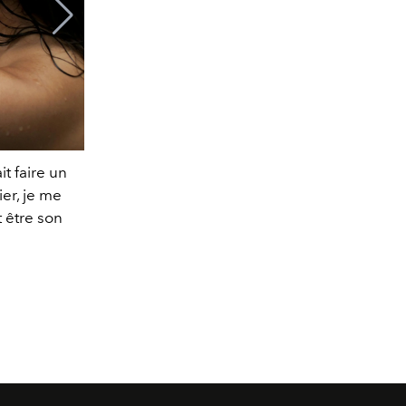
La femme Panthère est élégante, sophistiqué
t faire un
Sofia Coppo
er, je me
 être son