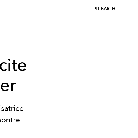
ST BARTH
cite
ier
isatrice
montre-