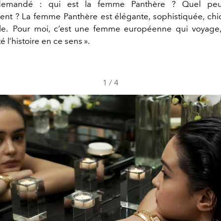
demandé : qui est la femme Panthère ? Quel peu
nt ? La femme Panthère est élégante, sophistiquée, chic
ôle. Pour moi, c’est une femme européenne qui voyage
é l’histoire en ce sens ».
1
/
4