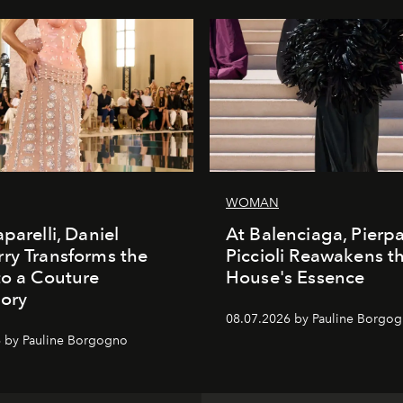
WOMAN
parelli, Daniel
At Balenciaga, Pierp
ry Transforms the
Piccioli Reawakens t
to a Couture
House's Essence
ory
08.07.2026 by Pauline Borgo
 by Pauline Borgogno