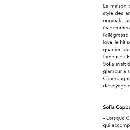
La maison d
style des a
original.
évidemment 
l’allégress
love, le hi
quartier d
fameuse « F
Sofia avait 
glamour à so
Champagne 
de voyage d
Sofia Coppol
« Lorsque Ca
qui accompa