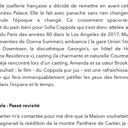
e joaillerie française a décidé de remettre en avant ce
nnées Palace. Elle le fait avec panache sans rien chang
 Seule l’époque a changé. Ce croisement spacio-te
du pain béni pour Sofia Coppola qui s’est donc attelée à 
e du Paris des années 80 dans le Los Angeles de 2017. Mus
t seventies de Donna Summer), ambiance ( la gare Union Sta
e Downtown, la discothèque Georgio’s, un hôtel de Ho
ox Residence »), casting (la charmante et naturelle Courtn
déjà rencontré lors d’un casting, Amanda et sa sœur Brook
uhait : le film - du Coppola pur jus – est une rafraichiss
qui fera immanquablement pétiller les yeux des femm
ans l’espace et le temps.
a : Passé revisité
rtier m’a contactée pour me dire que la Maison souhaitait 
gnerait la réédition de la montre Panthère de Cartier, je 