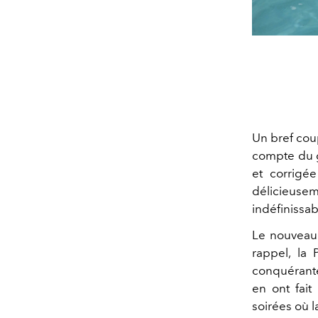
Un bref coup
compte du go
et corrigé
délicieus
indéfinissa
Le nouveau 
rappel, la 
conquérante
en ont fait
soirées où l