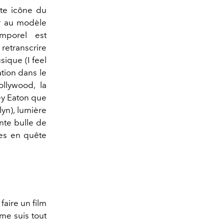
tte icône du
er au modèle
mporel est
retranscrire
ique (I feel
tion dans le
llywood, la
ey Eaton que
lyn), lumière
ante bulle de
es en quête
faire un film
me suis tout