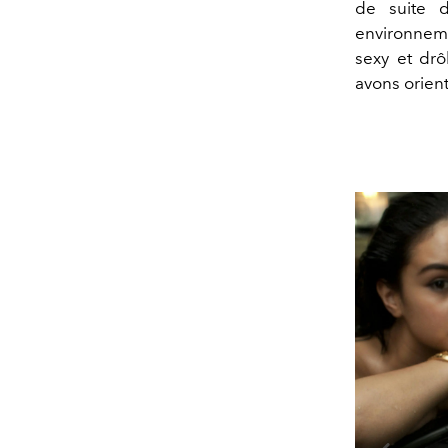
de suite 
environneme
sexy et dr
avons orient