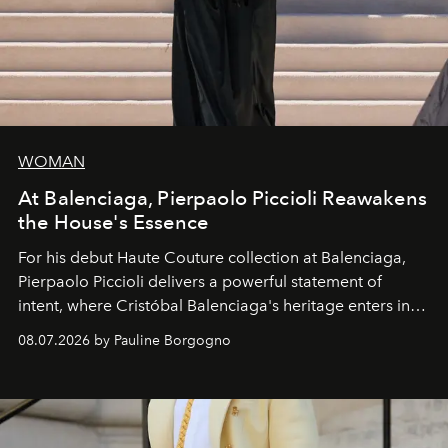
WOMAN
At Balenciaga, Pierpaolo Piccioli Reawakens
the House's Essence
For his debut
Haute Couture
collection at
Balenciaga
,
Pierpaolo Piccioli
delivers a powerful statement of
intent, where Cristóbal Balenciaga's heritage enters into
dialogue with a deeply contemporary vision of fashion
08.07.2026 by Pauline Borgogno
and creation.