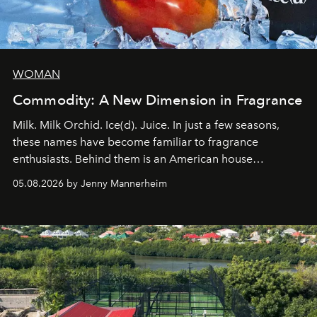
WOMAN
Commodity: A New Dimension in Fragrance
Milk. Milk Orchid. Ice(d). Juice. In just a few seasons,
these names have become familiar to fragrance
enthusiasts. Behind them is an American house
redefining the codes of contemporary perfumery with
05.08.2026 by Jenny Mannerheim
an approach that is as intuitive as it is personal:
Commodity.