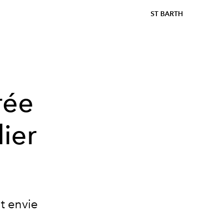
ST BARTH
rée
lier
t envie