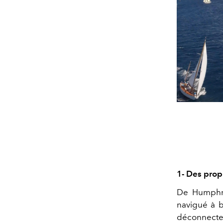
1- Des prop
De Humphre
navigué à b
déconnecter