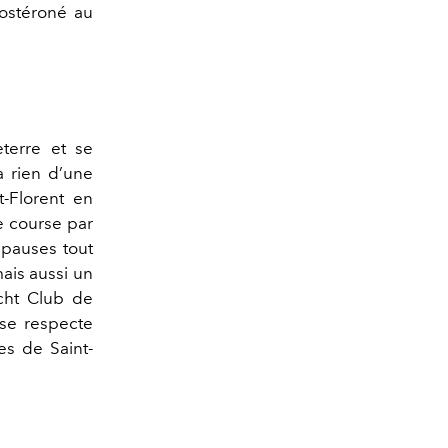
tostéroné au
eterre et se
a rien d’une
t-Florent en
de course par
s pauses tout
ais aussi un
cht Club de
 se respecte
es de Saint-