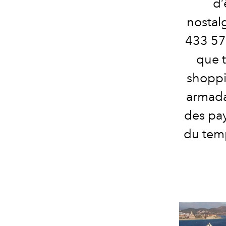
d’
nostal
433 577
que t
shoppi
armada
des pa
du temp