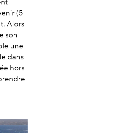
ent
enir (5
t. Alors
de son
ble une
le dans
ée hors
 prendre