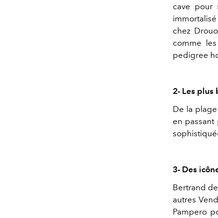
cave pour 
immortalis
chez Drouot
comme les 
pedigree h
2- Les plus
De la plage
en passant 
sophistiqué
3- Des icône
Bertrand de 
autres Vend
Pampero pou