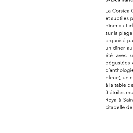
La Corsica 
et subtiles
dîner au Lid
sur la plag
organisé pa
un dîner au
été avec u
dégustées a
d’anthologie
bleue), un 
à la table d
3 étoiles m
Roya à Sain
citadelle de