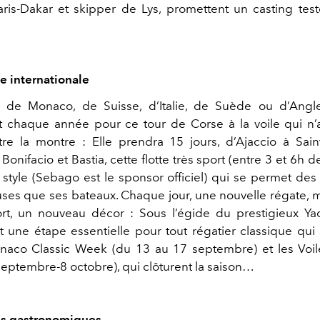
aris-Dakar et skipper de Lys, promettent un casting tes
se internationale
t de Monaco, de Suisse, d’Italie, de Suède ou d’Angl
 chaque année pour ce tour de Corse à la voile qui n’
re la montre : Elle prendra 15 jours, d’Ajaccio à Sain
Bonifacio et Bastia, cette flotte très sport (entre 3 et 6h 
s style (Sebago est le sponsor officiel) qui se permet de
uses que ses bateaux. Chaque jour, une nouvelle régate, m
rt, un nouveau décor : Sous l’égide du prestigieux Ya
st une étape essentielle pour tout régatier classique qui
naco Classic Week (du 13 au 17 septembre) et les Voil
septembre-8 octobre), qui clôturent la saison…
es gastronomiques