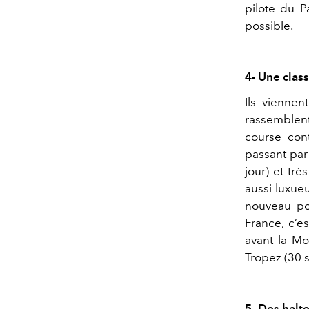
pilote du P
possible.
4- Une clas
Ils viennen
rassemblent
course cont
passant par 
jour) et trè
aussi luxue
nouveau po
France, c’e
avant la Mo
Tropez (30 
5- Des halt