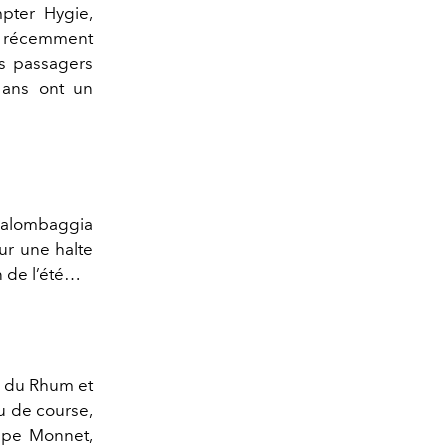
pter Hygie,
e récemment
es passagers
 ans ont un
 Palombaggia
ur une halte
n de l’été…
te du Rhum et
u de course,
ippe Monnet,