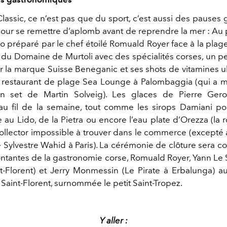
Classic, ce n’est pas que du sport, c’est aussi des pause
 pour se remettre d’aplomb avant de reprendre la mer : A
o préparé par le chef étoilé Romuald Royer face à la plag
e du Domaine de Murtoli avec des spécialités corses, un pe
r la marque Suisse Beneganic et ses shots de vitamines ult
 restaurant de plage Sea Lounge à Palombaggia (qui a mi
n set de Martin Solveig). Les glaces de Pierre Gero
u fil de la semaine, tout comme les sirops Damiani po
 au Lido, de la Pietra ou encore l’eau plate d’Orezza (la 
collector impossible à trouver dans le commerce (excepté
e Sylvestre Wahid à Paris). La cérémonie de clôture sera 
ontantes de la gastronomie corse, Romuald Royer, Yann Le 
t-Florent) et Jerry Monmessin (Le Pirate à Erbalunga) a
 Saint-Florent, surnommée le petit Saint-Tropez.
Y aller :