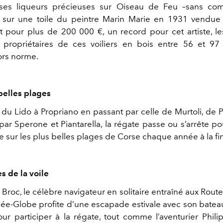
ses liqueurs précieuses sur Oiseau de Feu –sans com
é sur une toile du peintre Marin Marie en 1931 vendu
 pour plus de 200 000 €, un record pour cet artiste, l
propriétaires de ces voiliers en bois entre 56 et 97
ors norme.
 belles plages
 du Lido à Propriano en passant par celle de Murtoli, de
par Sperone et Piantarella, la régate passe ou s’arrête po
e sur les plus belles plages de Corse chaque année à la fi
s de la voile
Broc, le célèbre navigateur en solitaire entraîné aux Rou
ée-Globe profite d’une escapade estivale avec son batea
r participer à la régate, tout comme l’aventurier Phil