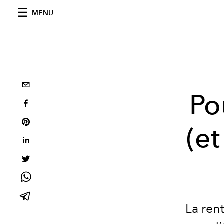
MENU
Po
(et
La ren