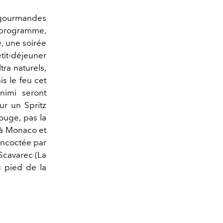
s gourmandes
u programme,
e, une soirée
tit-déjeuner
ra naturels,
s le feu cet
nimi seront
ur un Spritz
rouge, pas la
 à Monaco et
concoctée par
Scavarec (La
u pied de la