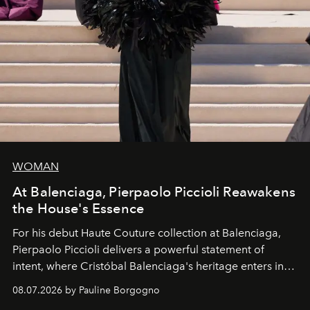
WOMAN
At Balenciaga, Pierpaolo Piccioli Reawakens
the House's Essence
For his debut
Haute Couture
collection at
Balenciaga
,
Pierpaolo Piccioli
delivers a powerful statement of
intent, where Cristóbal Balenciaga's heritage enters into
dialogue with a deeply contemporary vision of fashion
08.07.2026 by Pauline Borgogno
and creation.