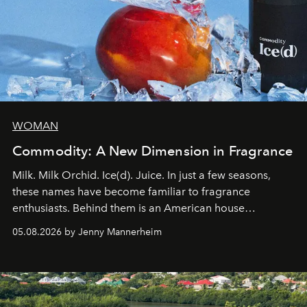
WOMAN
Commodity: A New Dimension in Fragrance
Milk. Milk Orchid. Ice(d). Juice. In just a few seasons,
these names have become familiar to fragrance
enthusiasts. Behind them is an American house
redefining the codes of contemporary perfumery with
05.08.2026 by Jenny Mannerheim
an approach that is as intuitive as it is personal:
Commodity.