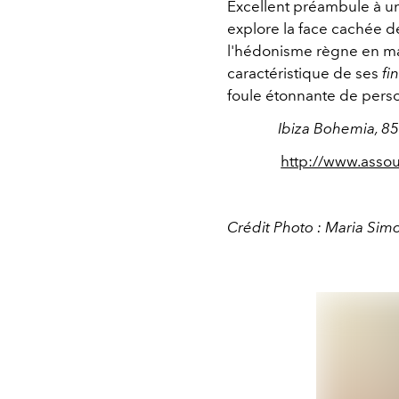
Excellent préambule à un 
explore la face cachée d
l'hédonisme règne en ma
caractéristique de ses
fi
foule étonnante de perso
Ibiza Bohemia, 85
http://www.assou
Crédit Photo : Maria Sim