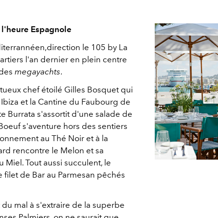
 l'heure Espagnole
terrannéen,direction le 105 by La
artiers l'an dernier en plein centre
i des
megayachts
.
tueux chef étoilé Gilles Bosquet qui
Ibiza et la Cantine du Faubourg de
e Burrata s'assortit d'une salade de
Boeuf s'aventure hors des sentiers
sonnement au Thé Noir et à la
rd rencontre le Melon et sa
 Miel. Tout aussi succulent, le
le filet de Bar au Parmesan pêchés
 du mal à s'extraire de la superbe
ses Palmiers, on ne saurait que