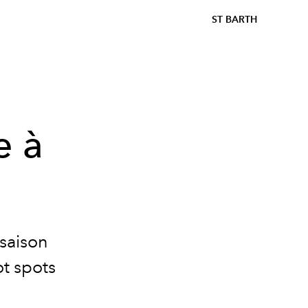
ST BARTH
e à
 saison
t spots