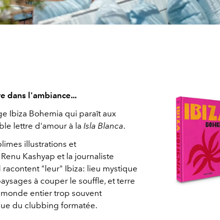
e dans l'ambiance...
e Ibiza Bohemia qui paraît aux
ble lettre d'amour à la
Isla Blanca
.
imes illustrations et
e Renu Kashyap et la journaliste
 racontent "leur" Ibiza: lieu mystique
paysages à couper le souffle, et terre
 monde entier trop souvent
ue du clubbing formatée.