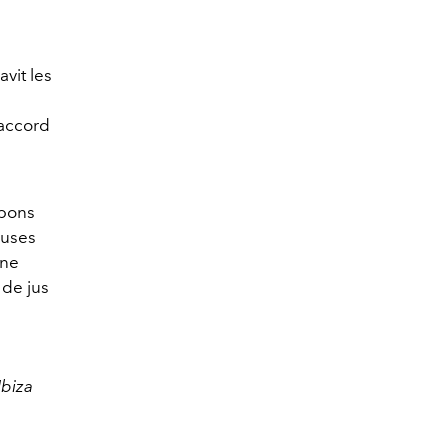
vit les
accord
s
mbons
euses
une
 de jus
Ibiza