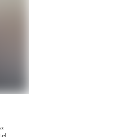
iza
tel