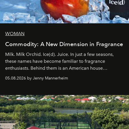
WOMAN
Commodity: A New Dimension in Fragrance
Milk. Milk Orchid. Ice(d). Juice. In just a few seasons,
these names have become familiar to fragrance
enthusiasts. Behind them is an American house
redefining the codes of contemporary perfumery with
05.08.2026 by Jenny Mannerheim
an approach that is as intuitive as it is personal:
Commodity.