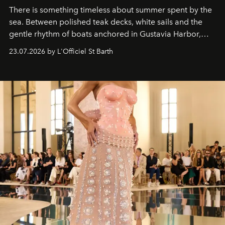
There is something timeless about summer spent by the
sea. Between polished teak decks, white sails and the
gentle rhythm of boats anchored in Gustavia Harbor,
cruise fashion finds its most natural expression.
23.07.2026 by L'Officiel St Barth