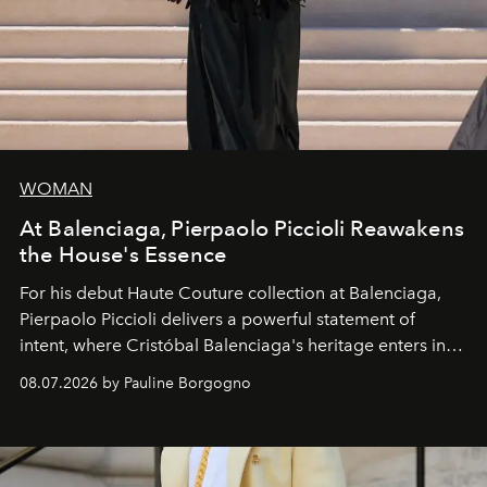
WOMAN
At Balenciaga, Pierpaolo Piccioli Reawakens
the House's Essence
For his debut
Haute Couture
collection at
Balenciaga
,
Pierpaolo Piccioli
delivers a powerful statement of
intent, where Cristóbal Balenciaga's heritage enters into
dialogue with a deeply contemporary vision of fashion
08.07.2026 by Pauline Borgogno
and creation.