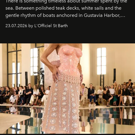
There is something timeless about summer spent by the
sea. Between polished teak decks, white sails and the
gentle rhythm of boats anchored in Gustavia Harbor,
cruise fashion finds its most natural expression.
23.07.2026 by L'Officiel St Barth