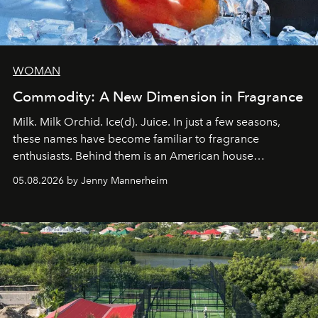
WOMAN
Commodity: A New Dimension in Fragrance
Milk. Milk Orchid. Ice(d). Juice. In just a few seasons,
these names have become familiar to fragrance
enthusiasts. Behind them is an American house
redefining the codes of contemporary perfumery with
05.08.2026 by Jenny Mannerheim
an approach that is as intuitive as it is personal:
Commodity.