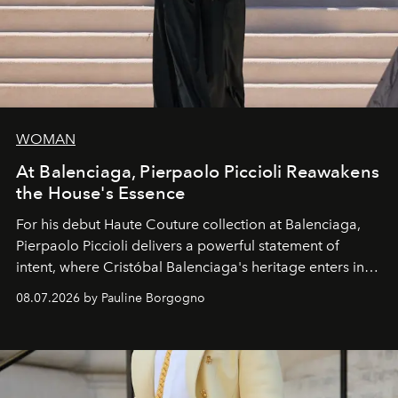
WOMAN
At Balenciaga, Pierpaolo Piccioli Reawakens
the House's Essence
For his debut
Haute Couture
collection at
Balenciaga
,
Pierpaolo Piccioli
delivers a powerful statement of
intent, where Cristóbal Balenciaga's heritage enters into
dialogue with a deeply contemporary vision of fashion
08.07.2026 by Pauline Borgogno
and creation.