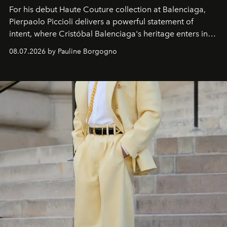
For his debut
Haute Couture
collection at
Balenciaga
,
Pierpaolo Piccioli
delivers a powerful statement of
intent, where Cristóbal Balenciaga's heritage enters into
dialogue with a deeply contemporary vision of fashion
08.07.2026 by Pauline Borgogno
and creation.