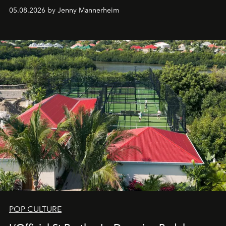
redefining the codes of contemporary perfumery with
05.08.2026 by Jenny Mannerheim
an approach that is as intuitive as it is personal:
Commodity.
POP CULTURE