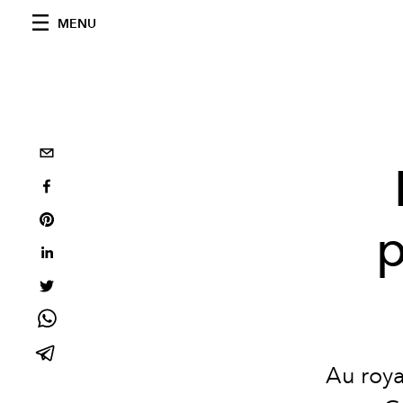
MENU
p
Au roya