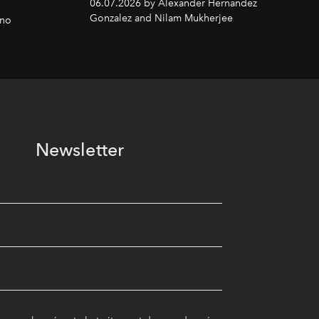
06.07.2026 by Alexander Hernandez
Gonzalez and Nilam Mukherjee
gno
Newsletter