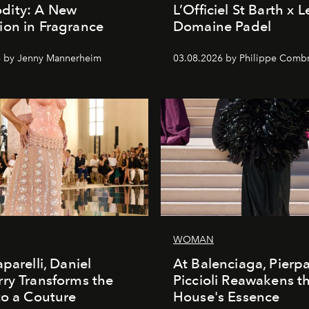
ity: A New
L’Officiel St Barth x L
on in Fragrance
Domaine Padel
6 by Jenny Mannerheim
03.08.2026 by Philippe Comb
WOMAN
parelli, Daniel
At Balenciaga, Pierp
ry Transforms the
Piccioli Reawakens t
to a Couture
House's Essence