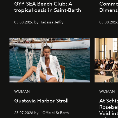
GYP SEA Beach Club: A
Commod
tropical oasis in Saint-Barth
Dimensi
03.08.2026 by Hadassa Jeffry
05.08.202
WOMAN
WOMAN
Gustavia Harbor Stroll
At Schia
Roseber
Void in
23.07.2026 by L'Officiel St Barth