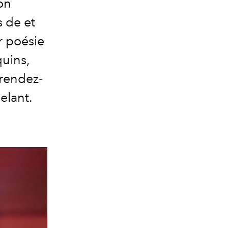
on
s de et
r poésie
quins,
 rendez-
elant.