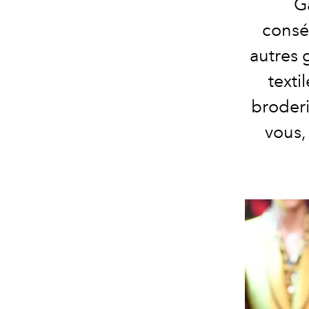
G
conséc
autres 
texti
broderi
vous,