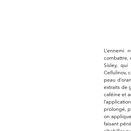
L’ennemi n
combattre, 
Sisley, qu
Cellulinov, 
peau d’oran
extraits de 
caféine et 
l’applicat
prolongé, p
on applique
faisant pén
s’habiller q