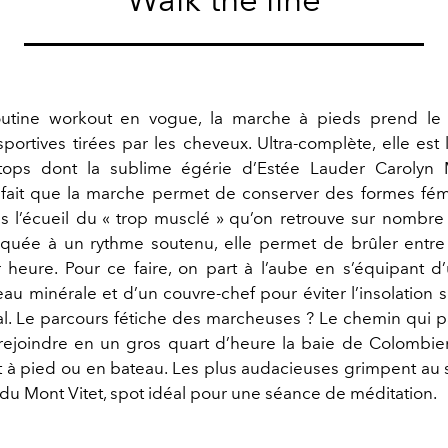
outine workout en vogue, la marche à pieds prend le 
sportives tirées par les cheveux. Ultra-complète, elle est
ops dont la sublime égérie d’Estée Lauder Carolyn 
 fait que la marche permet de conserver des formes fém
 l’écueil du « trop musclé » qu’on retrouve sur nombre
atiquée à un rythme soutenu, elle permet de brûler entr
r heure. Pour ce faire, on part à l’aube en s’équipant 
eau minérale et d’un couvre-chef pour éviter l’insolation
nal. Le parcours fétiche des marcheuses ? Le chemin qui pa
ejoindre en un gros quart d’heure la baie de Colombier
à pied ou en bateau. Les plus audacieuses grimpent a
du Mont Vitet, spot idéal pour une séance de méditation.