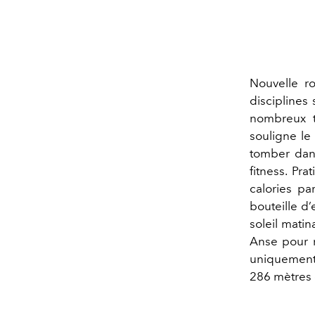
Nouvelle r
disciplines 
nombreux t
souligne le
tomber dans
fitness. Pr
calories pa
bouteille d’
soleil mati
Anse pour r
uniquement 
286 mètres 