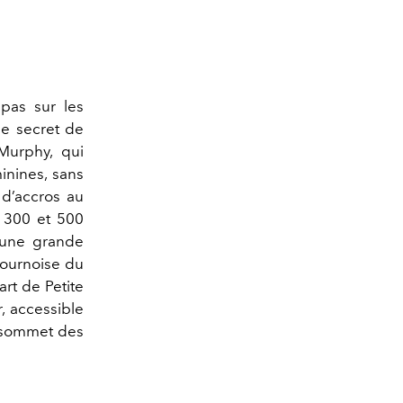
pas sur les
 le secret de
Murphy, qui
inines, sans
 d’accros au
e 300 et 500
d’une grande
 sournoise du
rt de Petite
, accessible
u sommet des