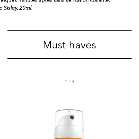
e Sisley, 20ml.
Must-haves
1
/
4