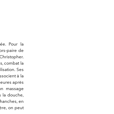
ée. Pour la
ors-paire de
hristopher.
es, combat la
isation. Ses
ssocient à la
heures après
 un massage
s la douche,
 hanches, en
ère, on peut