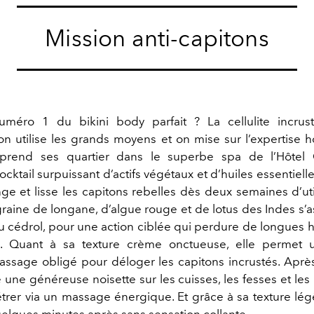
Mission anti-capitons
uméro 1 du bikini body parfait ? La cellulite incrust
on utilise les grands moyens et on mise sur l’expertise h
i prend ses quartier dans le superbe spa de l’Hôtel C
cocktail surpuissant d’actifs végétaux et d’huiles essentiell
ge et lisse les capitons rebelles dès deux semaines d’util
graine de longane, d’algue rouge et de lotus des Indes s’a
au cédrol, pour une action ciblée qui perdure de longues 
ion. Quant à sa texture crème onctueuse, elle permet
assage obligé pour déloger les capitons incrustés. Aprè
 une généreuse noisette sur les cuisses, les fesses et les
étrer via un massage énergique. Et grâce à sa texture lég
uelques minutes après sans sensation collante.