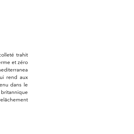
lleté trahit
ferme et zéro
mediterranea
qui rend aux
ntenu dans le
britannique
 relâchement