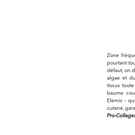
Zone fréque
pourtant tou
défaut, on 
algae et du
tissus toute
baume cou 
Elemis – qu
cutané, gara
Pro-Collage